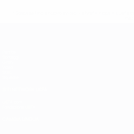
* Sospesa fino a nuovo avviso. <a href='https://it.u
naz
EURO Futsal
Partite
Sorteggi
Gironi
Video
Stat.
Squadre
SITI NETWORK UEFA
UEFA.com
Fondazione UEFA
CAMBIA LINGUA
Italiano
English
Français
Deutsch
Русский
Español
Italiano
P