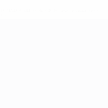
148df62d7eb6-64dbbd01b1cf-1000--fifa-uefa-sospendono-
</a>