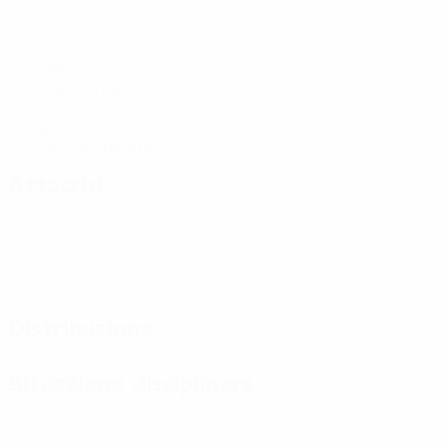
Partite giocate
17
Tiri totali
4,25 media a partita
1
Cartellini gialli
0,25 media a partita
Attacchi
Distribuzione
Situazione disciplinare
1
Cartellini gialli