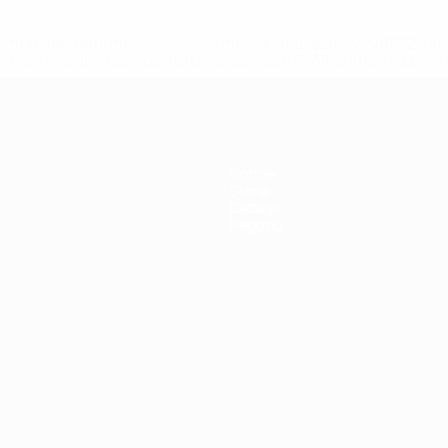
efa.com/insideuefa/mediaservices/mediareleases/news/0272-
ionali-e-club-russi-da-tutte-le-competi/'>Altre informazioni
Notizie
Storia
Dettagli
Negozio
ortuguês