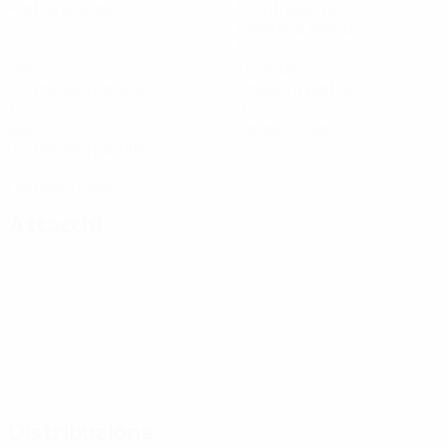
Partite giocate
Minuti giocati
8 media a partita
1
5
Gol
Tiri totali
0,2 media a partita
1 media a partita
1
0
Assist
Cartellini gialli
0,2 media a partita
0
Cartellini rossi
Attacchi
Distribuzione