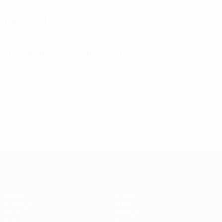
Fase difensiva
Situazione disciplinare
0
0
Cartellini gialli
Cartellini rossi
* Sospesa fino a nuovo avviso. <a
href='https://it.uefa.com/insideuefa/mediaservices/media
148df62d7eb6-64dbbd01b1cf-1000--fifa-uefa-
sospendono-nazionali-e-club-russi-da-tutte-le-
competi/'>Altre informazioni</a>
EURO Futsal
Partite
Notizie
Sorteggi
Storia
Gironi
Dettagli
Video
Negozio