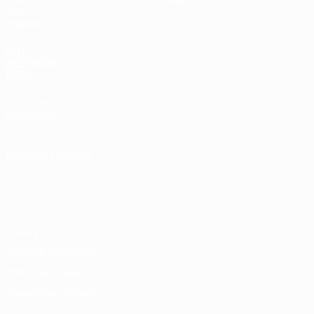
Stat.
Squadre
SITI
NETWORK
UEFA
UEFA.com
Fondazione
UEFA
CAMBIA LINGUA
Italiano
English
Français
Deutsch
Русский
Español
Italiano
Português
Privacy
Termini e condizioni
Politica sui cookie
Impostazioni Privacy