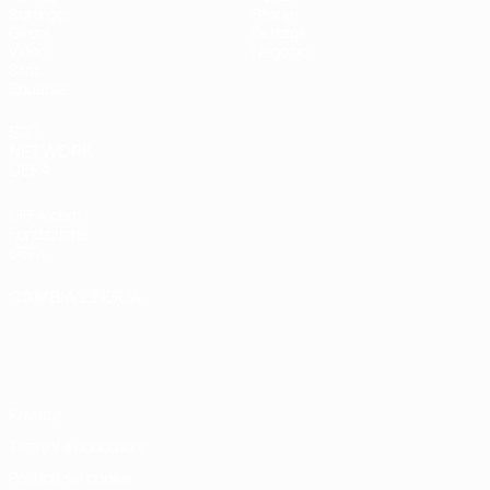
Sorteggi
Storia
Gironi
Dettagli
Video
Negozio
Stat.
Squadre
SITI
NETWORK
UEFA
UEFA.com
Fondazione
UEFA
CAMBIA LINGUA
Italiano
English
Français
Deutsch
Русский
Español
Italiano
Português
Privacy
Termini e condizioni
Politica sui cookie