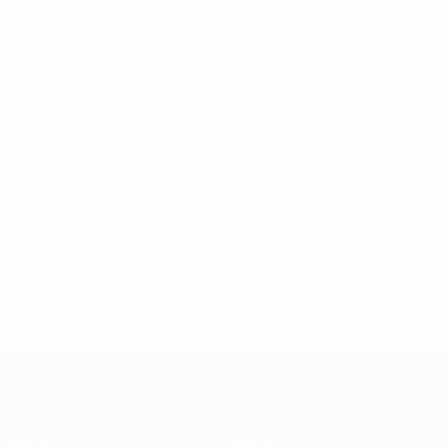
UEFA Futsal EURO
gio 12 dic 2024
· Turno principale
* Sospesa fino a nuovo avviso. <a
href='https://it.uefa.com/insideuefa/mediaservices/media
148df62d7eb6-64dbbd01b1cf-1000--fifa-uefa-
sospendono-nazionali-e-club-russi-da-tutte-le-
competi/'>Altre informazioni</a>
EURO Futsal
Partite
Notizie