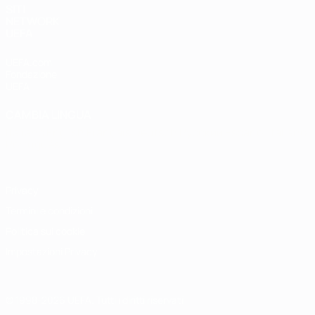
SITI
NETWORK
UEFA
UEFA.com
Fondazione
UEFA
CAMBIA LINGUA
Italiano
English
Français
Deutsch
Русский
Español
Italiano
Português
Privacy
Termini e condizioni
Politica sui cookie
Impostazioni Privacy
© 1998-2026 UEFA. Tutti i diritti riservati