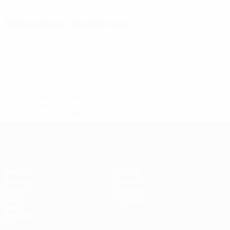
Situazione disciplinare
0
0
Cartellini gialli
Cartellini rossi
* Sospesa fino a nuovo avviso. <a
href='https://it.uefa.com/insideuefa/mediaservices/media
148df62d7eb6-64dbbd01b1cf-1000--fifa-uefa-
sospendono-nazionali-e-club-russi-da-tutte-le-
competi/'>Altre informazioni</a>
EURO Futsal
Partite
Notizie
Sorteggi
Storia
Gironi
Dettagli
Video
Negozio
Stat.
Squadre