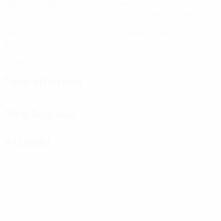
Partite giocate
Minuti giocati
26,67 media a partita
1
0
Gol
Cartellini gialli
0,17 media a partita
0
Cartellini rossi
Fase difensiva
Distribuzione
Attacchi