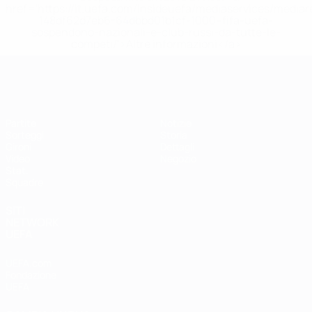
href='https://it.uefa.com/insideuefa/mediaservices/media
148df62d7eb6-64dbbd01b1cf-1000--fifa-uefa-
sospendono-nazionali-e-club-russi-da-tutte-le-
competi/'>Altre informazioni</a>
EURO Futsal
Partite
Notizie
Sorteggi
Storia
Gironi
Dettagli
Video
Negozio
Stat.
Squadre
SITI
NETWORK
UEFA
UEFA.com
Fondazione
UEFA