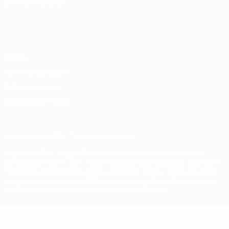
CAMBIA LINGUA
Italiano
English
Français
Deutsch
Русский
Español
Italiano
Português
Privacy
Termini e condizioni
Politica sui cookie
Impostazioni Privacy
© 1998-2026 UEFA. Tutti i diritti riservati
La parola UEFA, il logo UEFA e tutti i marchi che si riferiscono a
competizioni UEFA, sono marchi registrati e/o copyright della UEFA.
Tali marchi non possono essere utilizzati in nessun modo per scopi
commerciali. L'utilizzo di UEFA.com sta a significare l'accettazione
dei Termini e Condizioni e delle Norme sulla Privacy.