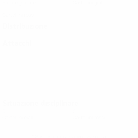
Partite giocate
Cartellini gialli
0
Cartellini rossi
Distribuzione
Attacchi
Situazione disciplinare
0
0
Cartellini gialli
Cartellini rossi
* Sospesa fino a nuovo avviso. <a