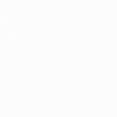
Squadre
SITI
NETWORK
UEFA
UEFA.com
Fondazione
UEFA
CAMBIA LINGUA
Italiano
English
Français
Deutsch
Русский
Español
Italiano
Português
Privacy
Termini e condizioni
Politica sui cookie
Impostazioni Privacy