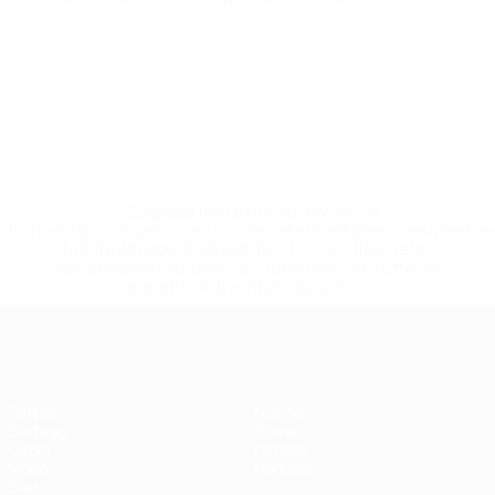
* Sospesa fino a nuovo avviso. <a
href='https://it.uefa.com/insideuefa/mediaservices/media
148df62d7eb6-64dbbd01b1cf-1000--fifa-uefa-
sospendono-nazionali-e-club-russi-da-tutte-le-
competi/'>Altre informazioni</a>
EURO Futsal
Partite
Notizie
Sorteggi
Storia
Gironi
Dettagli
Video
Negozio
Stat.