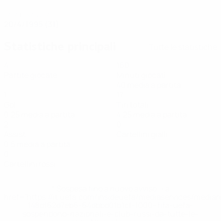
DATA DI NASCITA
20/4/1995 (31)
Statistiche principali
Tutte le statistiche
4
160
Partite giocate
Minuti giocati
40 media a partita
1
17
Gol
Tiri totali
0,25 media a partita
4,25 media a partita
2
0
Assist
Cartellini gialli
0,5 media a partita
0
Cartellini rossi
* Sospesa fino a nuovo avviso. <a
href='https://it.uefa.com/insideuefa/mediaservices/media
148df62d7eb6-64dbbd01b1cf-1000--fifa-uefa-
sospendono-nazionali-e-club-russi-da-tutte-le-