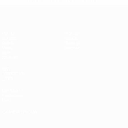
competi/'>Altre informazioni</a>
EURO Futsal
Partite
Notizie
Sorteggi
Storia
Gironi
Dettagli
Video
Negozio
Stat.
Squadre
SITI
NETWORK
UEFA
UEFA.com
Fondazione
UEFA
CAMBIA LINGUA
Italiano
English
Français
Deutsch
Русский
Español
Italiano
Português