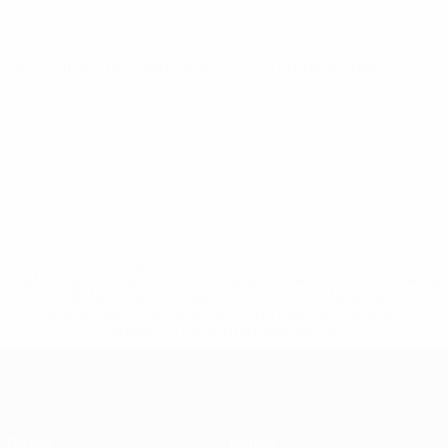
UEFA Futsal EURO
ven 7 mar 2025
· Turno principale
* Sospesa fino a nuovo avviso. <a
href='https://it.uefa.com/insideuefa/mediaservices/media
148df62d7eb6-64dbbd01b1cf-1000--fifa-uefa-
sospendono-nazionali-e-club-russi-da-tutte-le-
competi/'>Altre informazioni</a>
EURO Futsal
Partite
Notizie