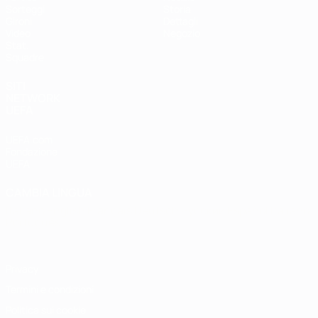
Sorteggi
Storia
Gironi
Dettagli
Video
Negozio
Stat.
Squadre
SITI
NETWORK
UEFA
UEFA.com
Fondazione
UEFA
CAMBIA LINGUA
Italiano
English
Français
Deutsch
Русский
Español
Italiano
Português
Privacy
Termini e condizioni
Politica sui cookie