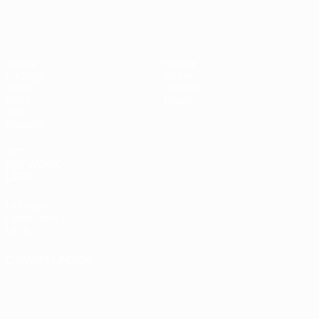
EURO Futsal
Partite
Notizie
Sorteggi
Storia
Gironi
Dettagli
Video
Negozio
Stat.
Squadre
SITI
NETWORK
UEFA
UEFA.com
Fondazione
UEFA
CAMBIA LINGUA
Italiano
English
Français
Deutsch
Русский
Español
Italiano
Português