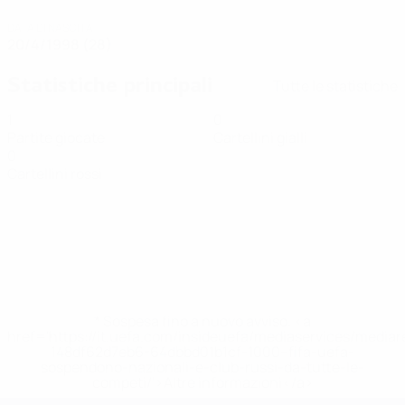
DATA DI NASCITA
20/4/1998 (28)
Statistiche principali
Tutte le statistiche
1
0
Partite giocate
Cartellini gialli
0
Cartellini rossi
* Sospesa fino a nuovo avviso. <a
href='https://it.uefa.com/insideuefa/mediaservices/media
148df62d7eb6-64dbbd01b1cf-1000--fifa-uefa-
sospendono-nazionali-e-club-russi-da-tutte-le-
competi/'>Altre informazioni</a>