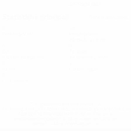
10/7/1990 (36)
Statistiche principali
Tutte le statistiche
6
120
Partite giocate
Minuti giocati
20 media a partita
4
15
Gol
Tiri totali
0,67 media a partita
2,5 media a partita
0
0
Assist
Cartellini gialli
0
Cartellini rossi
* Sospesa fino a nuovo avviso. <a
href='https://it.uefa.com/insideuefa/mediaservices/media
148df62d7eb6-64dbbd01b1cf-1000--fifa-uefa-
sospendono-nazionali-e-club-russi-da-tutte-le-
competi/'>Altre informazioni</a>