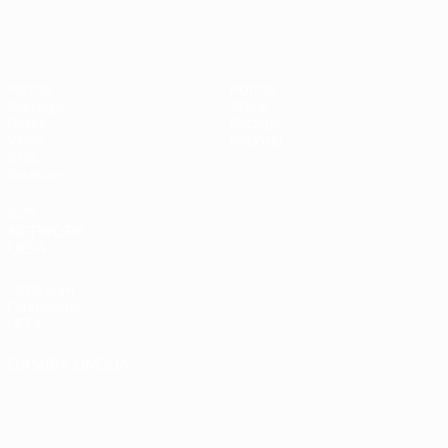
EURO Futsal
Partite
Notizie
Sorteggi
Storia
Gironi
Dettagli
Video
Negozio
Stat.
Squadre
SITI
NETWORK
UEFA
UEFA.com
Fondazione
UEFA
CAMBIA LINGUA
Italiano
English
Français
Deutsch
Русский
Español
Italiano
Português