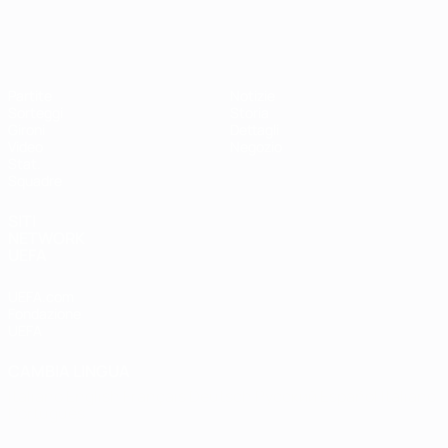
EURO Futsal
Partite
Notizie
Sorteggi
Storia
Gironi
Dettagli
Video
Negozio
Stat.
Squadre
SITI
NETWORK
UEFA
UEFA.com
Fondazione
UEFA
CAMBIA LINGUA
Italiano
English
Français
Deutsch
Русский
Español
Italiano
Português