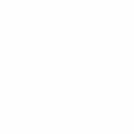
DATA DI NASCITA
12/4/1988 (38)
Statistiche principali
Tutte le statistiche
3
40
Partite giocate
Minuti giocati
13,34 media a partita
0
5
Gol
Tiri totali
1,67 media a partita
0
0
Assist
Cartellini gialli
0
Cartellini rossi
* Sospesa fino a nuovo avviso. <a
href='https://it.uefa.com/insideuefa/mediaservices/media
148df62d7eb6-64dbbd01b1cf-1000--fifa-uefa-
sospendono-nazionali-e-club-russi-da-tutte-le-
competi/'>Altre informazioni</a>