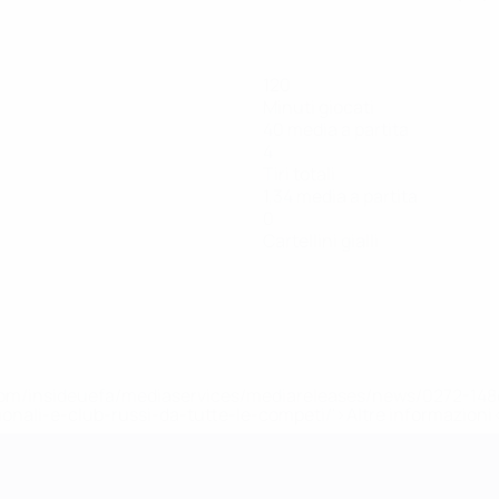
120
Minuti giocati
40 media a partita
4
Tiri totali
1,34 media a partita
0
Cartellini gialli
efa.com/insideuefa/mediaservices/mediareleases/news/0272-
ionali-e-club-russi-da-tutte-le-competi/'>Altre informazioni