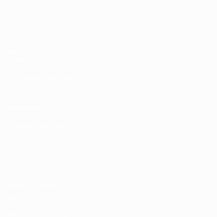
Partite
Sorteggi
Gironi
Video
Stat.
Squadre
SITI NETWORK UEFA
UEFA.com
Fondazione UEFA
CAMBIA LINGUA
Italiano
English
Français
Deutsch
Русский
Español
Italiano
P
Privacy
Termini e condizioni
Politica sui cookie
Impostazioni Privacy