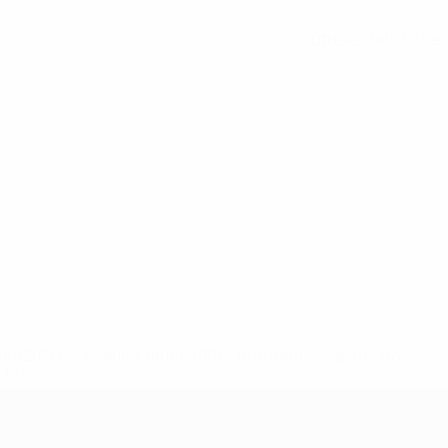
Tutte le statistiche
148df62d7eb6-64dbbd01b1cf-1000--fifa-uefa-sospendono-
</a>