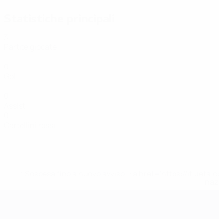
Statistiche principali
3
Partite giocate
0
Gol
0
Assist
0
Cartellini rossi
* Sospesa fino a nuovo avviso. <a href='https://it.u
naz
EURO Futsal