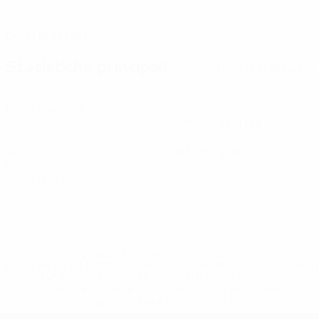
DATA DI NASCITA
04/9/1997 (28)
Statistiche principali
Tutte le statistiche
2
60
Partite giocate
Minuti giocati
30 media a partita
0
0
Gol
Cartellini gialli
0
Cartellini rossi
* Sospesa fino a nuovo avviso. <a
href='https://it.uefa.com/insideuefa/mediaservices/media
148df62d7eb6-64dbbd01b1cf-1000--fifa-uefa-
sospendono-nazionali-e-club-russi-da-tutte-le-
competi/'>Altre informazioni</a>