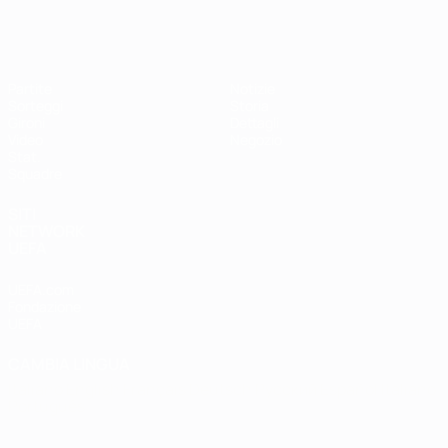
EURO Futsal
Partite
Notizie
Sorteggi
Storia
Gironi
Dettagli
Video
Negozio
Stat.
Squadre
SITI
NETWORK
UEFA
UEFA.com
Fondazione
UEFA
CAMBIA LINGUA
Italiano
English
Français
Deutsch
Русский
Español
Italiano
Português