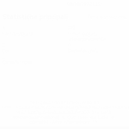
08/10/1992 (33)
Statistiche principali
Tutte le statistiche
3
120
Partite giocate
Minuti giocati
40 media a partita
0
0
Gol
Cartellini gialli
0
Cartellini rossi
* Sospesa fino a nuovo avviso. <a
href='https://it.uefa.com/insideuefa/mediaservices/media
148df62d7eb6-64dbbd01b1cf-1000--fifa-uefa-
sospendono-nazionali-e-club-russi-da-tutte-le-
competi/'>Altre informazioni</a>