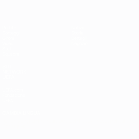
EURO Futsal
Partite
Notizie
Sorteggi
Storia
Gironi
Dettagli
Video
Negozio
Stat.
Squadre
SITI
NETWORK
UEFA
UEFA.com
Fondazione
UEFA
CAMBIA LINGUA
Italiano
English
Français
Deutsch
Русский
Español
Italiano
Português