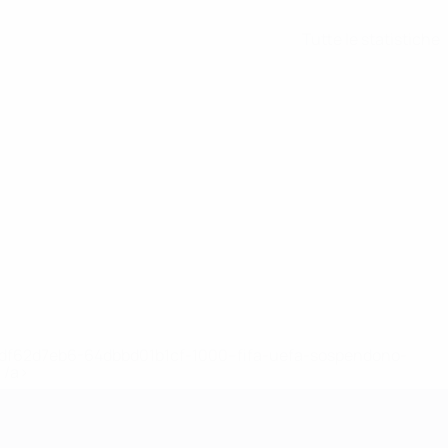
Tutte le statistiche
148df62d7eb6-64dbbd01b1cf-1000--fifa-uefa-sospendono-
</a>