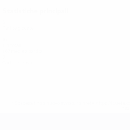
Statistiche principali
6
Partite giocate
10
Tiri totali
1,67 media a partita
0
Cartellini rossi
* Sospesa fino a nuovo avviso. <a href='https://it.u
naz
EURO Futsal