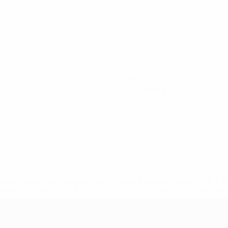
2
Gol
0,34 media a partita
2
Cartellini gialli
0,34 media a partita
efa.com/insideuefa/mediaservices/mediareleases/news/0272-
ionali-e-club-russi-da-tutte-le-competi/'>Altre informazioni