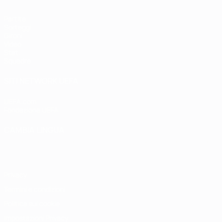
Partite
Sorteggi
Gironi
Video
Stat.
Squadre
SITI NETWORK UEFA
UEFA.com
Fondazione UEFA
CAMBIA LINGUA
Italiano
English
Français
Deutsch
Русский
Español
Italiano
P
Privacy
Termini e condizioni
Politica sui cookie
Impostazioni Privacy