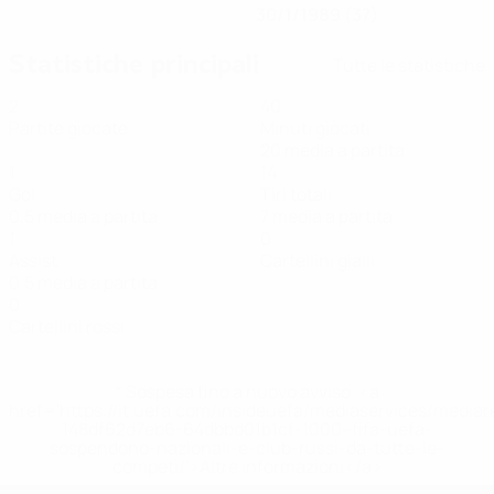
30/1/1989 (37)
Statistiche principali
Tutte le statistiche
2
40
Partite giocate
Minuti giocati
20 media a partita
1
14
Gol
Tiri totali
0,5 media a partita
7 media a partita
1
0
Assist
Cartellini gialli
0,5 media a partita
0
Cartellini rossi
* Sospesa fino a nuovo avviso. <a
href='https://it.uefa.com/insideuefa/mediaservices/media
148df62d7eb6-64dbbd01b1cf-1000--fifa-uefa-
sospendono-nazionali-e-club-russi-da-tutte-le-
competi/'>Altre informazioni</a>