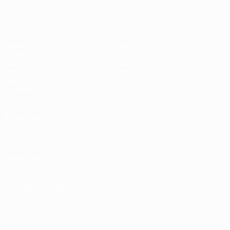
EURO Futsal
Partite
Notizie
Sorteggi
Storia
Gironi
Dettagli
Video
Negozio
Stat.
Squadre
SITI
NETWORK
UEFA
UEFA.com
Fondazione
UEFA
CAMBIA LINGUA
Italiano
English
Français
Deutsch
Русский
Español
Italiano
Português