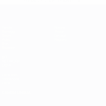
competi/'>Altre informazioni</a>
EURO Futsal
Partite
Notizie
Sorteggi
Storia
Gironi
Dettagli
Video
Negozio
Stat.
Squadre
SITI
NETWORK
UEFA
UEFA.com
Fondazione
UEFA
CAMBIA LINGUA
Italiano
English
Français
Deutsch
Русский
Español
Italiano
Português