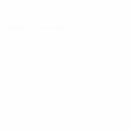
DATA DI NASCITA
13/10/1997 (28)
Statistiche principali
Tutte le statistiche
4
40
Partite giocate
Minuti giocati
10 media a partita
0
5
Gol
Tiri totali
1,25 media a partita
6
1
Assist
Cartellini gialli
1,5 media a partita
0,25 media a partita
0
Cartellini rossi
* Sospesa fino a nuovo avviso. <a
href='https://it.uefa.com/insideuefa/mediaservices/media
148df62d7eb6-64dbbd01b1cf-1000--fifa-uefa-
sospendono-nazionali-e-club-russi-da-tutte-le-