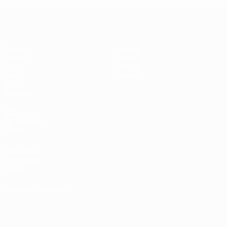
EURO Futsal
Partite
Notizie
Sorteggi
Storia
Gironi
Dettagli
Video
Negozio
Stat.
Squadre
SITI
NETWORK
UEFA
UEFA.com
Fondazione
UEFA
CAMBIA LINGUA
Italiano
English
Français
Deutsch
Русский
Español
Italiano
Português