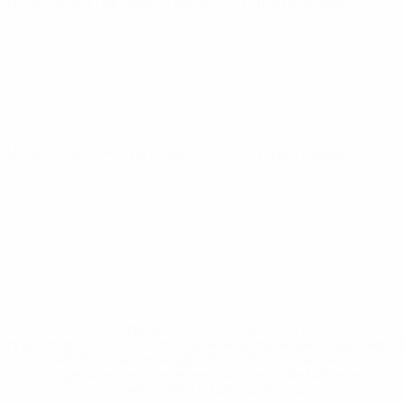
UEFA Futsal EURO
mar 15 apr 2025
· Turno principale
UEFA Futsal EURO
ven 11 apr 2025
· Turno principale
* Sospesa fino a nuovo avviso. <a
href='https://it.uefa.com/insideuefa/mediaservices/media
148df62d7eb6-64dbbd01b1cf-1000--fifa-uefa-
sospendono-nazionali-e-club-russi-da-tutte-le-
competi/'>Altre informazioni</a>