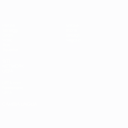
EURO Futsal
Partite
Notizie
Sorteggi
Storia
Gironi
Dettagli
Video
Negozio
Stat.
Squadre
SITI
NETWORK
UEFA
UEFA.com
Fondazione
UEFA
CAMBIA LINGUA
Italiano
English
Français
Deutsch
Русский
Español
Italiano
Português