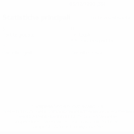
03/12/1990 (35)
Statistiche principali
Tutte le statistiche
3
11
Partite giocate
Tiri totali
3,67 media a partita
0
0
Cartellini gialli
Cartellini rossi
* Sospesa fino a nuovo avviso. <a
href='https://it.uefa.com/insideuefa/mediaservices/media
148df62d7eb6-64dbbd01b1cf-1000--fifa-uefa-
sospendono-nazionali-e-club-russi-da-tutte-le-
competi/'>Altre informazioni</a>