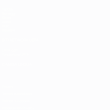
Partite
Sorteggi
Gironi
Video
Stat.
Squadre
SITI NETWORK UEFA
UEFA.com
Fondazione UEFA
CAMBIA LINGUA
Italiano
English
Français
Deutsch
Русский
Español
Italiano
P
Privacy
Termini e condizioni
Politica sui cookie
Impostazioni Privacy