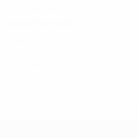
14/6/1995 (31)
DATA DI NASCITA
Statistiche principali
3
Partite giocate
2
Tiri totali
0,67 media a partita
0
Cartellini rossi
* Sospesa fino a nuovo avviso. <a href='https://it.u
naz
EURO Futsal