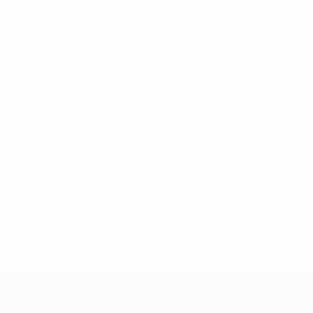
Tutte le statistiche
148df62d7eb6-64dbbd01b1cf-1000--fifa-uefa-sospendono-
</a>