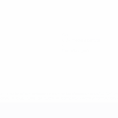
1
Gol
0,34 media a partita
0
Cartellini gialli
efa.com/insideuefa/mediaservices/mediareleases/news/0272-
ionali-e-club-russi-da-tutte-le-competi/'>Altre informazioni