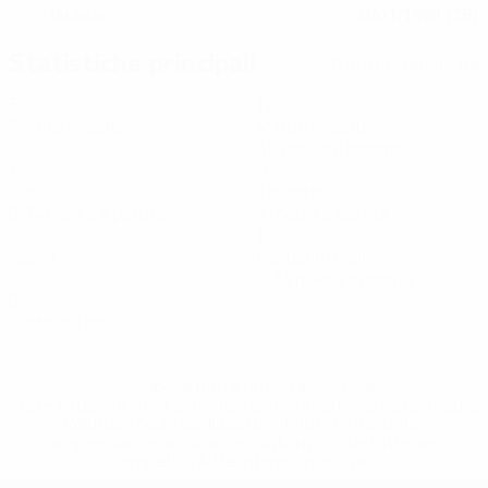
Israele
04/1/1991 (35)
PAESE
DATA DI NASCITA
Statistiche principali
Tutte le statistiche
3
120
Partite giocate
Minuti giocati
40 media a partita
1
9
Gol
Tiri totali
0,34 media a partita
3 media a partita
0
1
Assist
Cartellini gialli
0,34 media a partita
0
Cartellini rossi
* Sospesa fino a nuovo avviso. <a
href='https://it.uefa.com/insideuefa/mediaservices/media
148df62d7eb6-64dbbd01b1cf-1000--fifa-uefa-
sospendono-nazionali-e-club-russi-da-tutte-le-
competi/'>Altre informazioni</a>