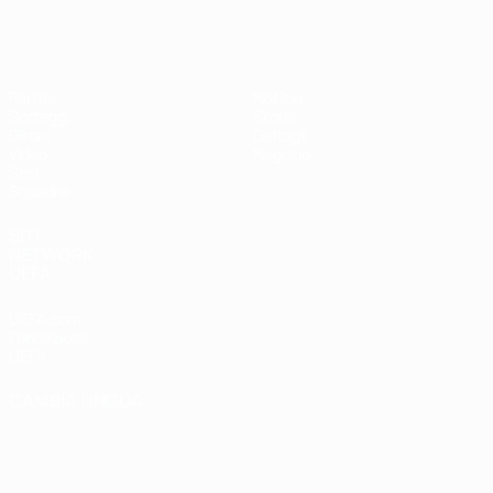
EURO Futsal
Partite
Notizie
Sorteggi
Storia
Gironi
Dettagli
Video
Negozio
Stat.
Squadre
SITI
NETWORK
UEFA
UEFA.com
Fondazione
UEFA
CAMBIA LINGUA
Italiano
English
Français
Deutsch
Русский
Español
Italiano
Português