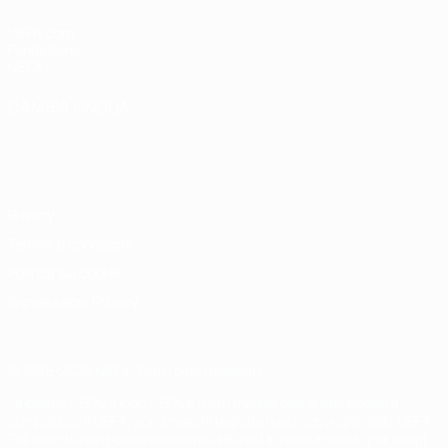
UEFA.com
Fondazione
UEFA
CAMBIA LINGUA
Italiano
English
Français
Deutsch
Русский
Español
Italiano
Português
Privacy
Termini e condizioni
Politica sui cookie
Impostazioni Privacy
© 1998-2026 UEFA. Tutti i diritti riservati
La parola UEFA, il logo UEFA e tutti i marchi che si riferiscono a
competizioni UEFA, sono marchi registrati e/o copyright della UEFA.
Tali marchi non possono essere utilizzati in nessun modo per scopi