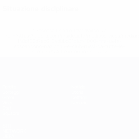
Situazione disciplinare
* Sospesa fino a nuovo avviso. <a
href='https://it.uefa.com/insideuefa/mediaservices/media
148df62d7eb6-64dbbd01b1cf-1000--fifa-uefa-
sospendono-nazionali-e-club-russi-da-tutte-le-
competi/'>Altre informazioni</a>
EURO Futsal
Partite
Notizie
Sorteggi
Storia
Gironi
Dettagli
Video
Negozio
Stat.
Squadre
SITI
NETWORK
UEFA