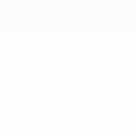
Passa
al
contenuto
principale
EURO Futsal
Estonia
Estonia Statistiche EURO Futsal 2026
Sommario
Partite
Statistiche
Squadra
* Sospesa fino a nuovo avviso. <a
href='https://it.uefa.com/insideuefa/mediaservices/media
148df62d7eb6-64dbbd01b1cf-1000--fifa-uefa-
sospendono-nazionali-e-club-russi-da-tutte-le-
competi/'>Altre informazioni</a>