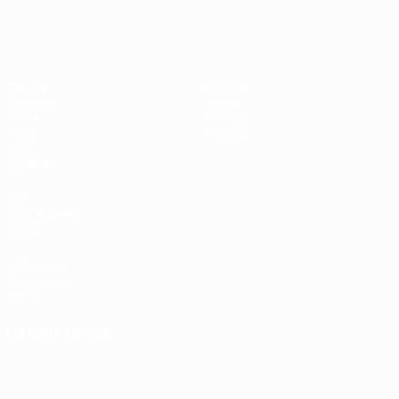
EURO Futsal
Partite
Notizie
Sorteggi
Storia
Gironi
Dettagli
Video
Negozio
Stat.
Squadre
SITI
NETWORK
UEFA
UEFA.com
Fondazione
UEFA
CAMBIA LINGUA
Italiano
English
Français
Deutsch
Русский
Español
Italiano
Português