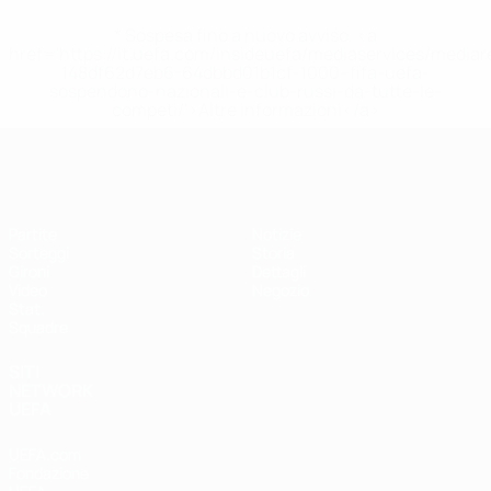
* Sospesa fino a nuovo avviso. <a
href='https://it.uefa.com/insideuefa/mediaservices/media
148df62d7eb6-64dbbd01b1cf-1000--fifa-uefa-
sospendono-nazionali-e-club-russi-da-tutte-le-
competi/'>Altre informazioni</a>
EURO Futsal
Partite
Notizie
Sorteggi
Storia
Gironi
Dettagli
Video
Negozio
Stat.
Squadre
SITI
NETWORK
UEFA
UEFA.com
Fondazione