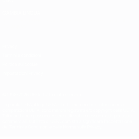
UEFA
CAMBIA LINGUA
Italiano
English
Français
Deutsch
Русский
Español
Italiano
Português
Privacy
Termini e condizioni
Politica sui cookie
Impostazioni Privacy
© 1998-2026 UEFA. Tutti i diritti riservati
La parola UEFA, il logo UEFA e tutti i marchi che si riferiscono a
competizioni UEFA, sono marchi registrati e/o copyright della UEFA.
Tali marchi non possono essere utilizzati in nessun modo per scopi
commerciali. L'utilizzo di UEFA.com sta a significare l'accettazione
dei Termini e Condizioni e delle Norme sulla Privacy.