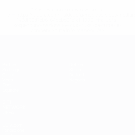
* Sospesa fino a nuovo avviso. <a
href='https://it.uefa.com/insideuefa/mediaservices/media
148df62d7eb6-64dbbd01b1cf-1000--fifa-uefa-
sospendono-nazionali-e-club-russi-da-tutte-le-
competi/'>Altre informazioni</a>
EURO Futsal
Partite
Notizie
Sorteggi
Storia
Gironi
Dettagli
Video
Negozio
Stat.
Squadre
SITI
NETWORK
UEFA
UEFA.com
Fondazione