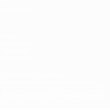
UEFA
CAMBIA LINGUA
Italiano
English
Français
Deutsch
Русский
Español
Italiano
Português
Privacy
Termini e condizioni
Politica sui cookie
Impostazioni Privacy
© 1998-2026 UEFA. Tutti i diritti riservati
La parola UEFA, il logo UEFA e tutti i marchi che si riferiscono a
competizioni UEFA, sono marchi registrati e/o copyright della UEFA.
Tali marchi non possono essere utilizzati in nessun modo per scopi
commerciali. L'utilizzo di UEFA.com sta a significare l'accettazione
dei Termini e Condizioni e delle Norme sulla Privacy.