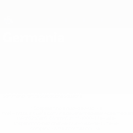
Passa
al
contenuto
principale
EURO Futsal
Germania
Germania Statistiche EURO Futsal 2026
Sommario
Partite
Statistiche
Squadra
* Sospesa fino a nuovo avviso. <a
href='https://it.uefa.com/insideuefa/mediaservices/media
148df62d7eb6-64dbbd01b1cf-1000--fifa-uefa-
sospendono-nazionali-e-club-russi-da-tutte-le-
competi/'>Altre informazioni</a>