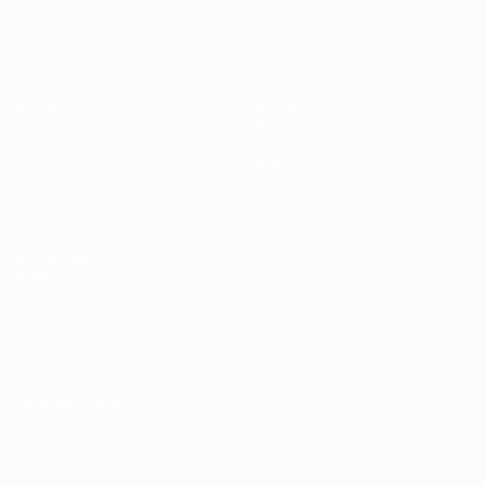
EURO Futsal
Partite
Notizie
Sorteggi
Storia
Gironi
Dettagli
Video
Negozio
Stat.
Squadre
SITI
NETWORK
UEFA
UEFA.com
Fondazione
UEFA
CAMBIA LINGUA
Italiano
English
Français
Deutsch
Русский
Español
Italiano
Português