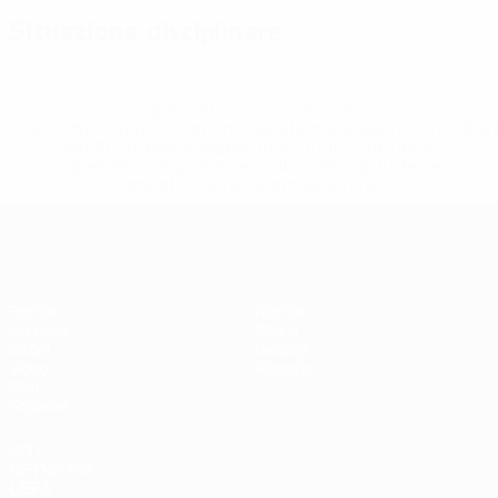
Situazione disciplinare
* Sospesa fino a nuovo avviso. <a
href='https://it.uefa.com/insideuefa/mediaservices/media
148df62d7eb6-64dbbd01b1cf-1000--fifa-uefa-
sospendono-nazionali-e-club-russi-da-tutte-le-
competi/'>Altre informazioni</a>
EURO Futsal
Partite
Notizie
Sorteggi
Storia
Gironi
Dettagli
Video
Negozio
Stat.
Squadre
SITI
NETWORK
UEFA