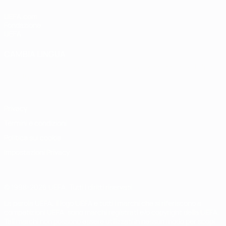
UEFA.com
Fondazione
UEFA
CAMBIA LINGUA
Italiano
English
Français
Deutsch
Русский
Español
Italiano
Português
Privacy
Termini e condizioni
Politica sui cookie
Impostazioni Privacy
© 1998-2026 UEFA. Tutti i diritti riservati
La parola UEFA, il logo UEFA e tutti i marchi che si riferiscono a
competizioni UEFA, sono marchi registrati e/o copyright della UEFA.
Tali marchi non possono essere utilizzati in nessun modo per scopi