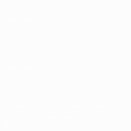
Fondazione
UEFA
CAMBIA LINGUA
Italiano
English
Français
Deutsch
Русский
Español
Italiano
Português
Privacy
Termini e condizioni
Politica sui cookie
Impostazioni Privacy
© 1998-2026 UEFA. Tutti i diritti riservati
La parola UEFA, il logo UEFA e tutti i marchi che si riferiscono a
competizioni UEFA, sono marchi registrati e/o copyright della UEFA.
Tali marchi non possono essere utilizzati in nessun modo per scopi
commerciali. L'utilizzo di UEFA.com sta a significare l'accettazione
dei Termini e Condizioni e delle Norme sulla Privacy.