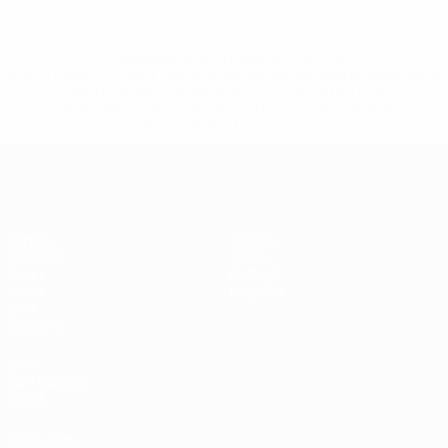
* Sospesa fino a nuovo avviso. <a
href='https://it.uefa.com/insideuefa/mediaservices/media
148df62d7eb6-64dbbd01b1cf-1000--fifa-uefa-
sospendono-nazionali-e-club-russi-da-tutte-le-
competi/'>Altre informazioni</a>
EURO Futsal
Partite
Notizie
Sorteggi
Storia
Gironi
Dettagli
Video
Negozio
Stat.
Squadre
SITI
NETWORK
UEFA
UEFA.com