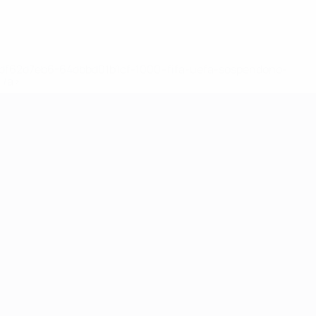
148df62d7eb6-64dbbd01b1cf-1000--fifa-uefa-sospendono-
</a>