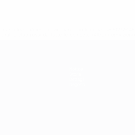
efa.com/insideuefa/mediaservices/mediareleases/news/0272-
ionali-e-club-russi-da-tutte-le-competi/'>Altre informazioni
Notizie
Storia
Dettagli
Negozio