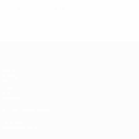
Situazione disciplinare
* Sospesa fino a nuovo avviso. <a href='https://it.u
naz
EURO Futsal
Partite
Sorteggi
Gironi
Video
Stat.
Squadre
SITI NETWORK UEFA
UEFA.com
Fondazione UEFA