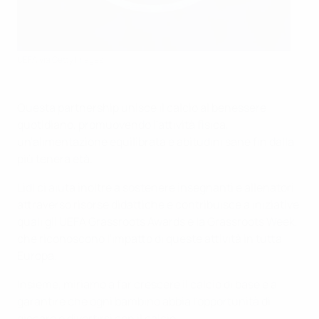
UEFA via Getty Images
Questa partnership unisce il calcio al benessere
quotidiano, promuovendo l'attività fisica,
un'alimentazione equilibrata e abitudini sane fin dalla
più tenera età.
Lidl ci aiuta inoltre a sostenere insegnanti e allenatori
attraverso risorse didattiche e contribuisce a iniziative
quali gli UEFA Grassroots Awards e la Grassroots Week,
che riconoscono l'impatto di queste attività in tutta
Europa.
Insieme, miriamo a far crescere il calcio di base e a
garantire che ogni bambino abbia l'opportunità di
giocare e divertirsi con il calcio