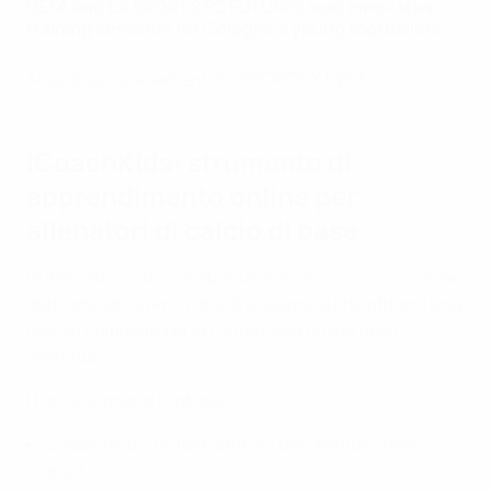
UEFA and EA SPORTS FC FUTURES lead innovative
training sessions for Cologne's young footballers
Accedi agli allenamenti EA SPORTS X UEFA
iCoachKids: strumento di
apprendimento online per
allenatori di calcio di base
Grazie alla nostra collaborazione con
iCoachKids
, sono
stati lanciati diversi corsi di e-learning che offrono una
risorsa completa per la formazione online degli
allenatori.
I tre corsi online trattano:
creazione di contesti efficaci per i bambini nello
sport