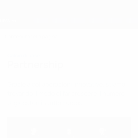
Passa
al
contenuto
principale
Home
Contenuto della pagina
Calcio di base
Partnership
Grazie a collaborazioni innovative, stiamo
trovando il modo di far crescere il numero
di giocatori in tutta Europa.