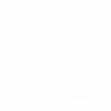
"FC Futures si dedica allo sviluppo del calcio a
livello locale in tutto il mondo. Per questo è un
grande onore poter contare sul sostegno e
sull’appoggio della UEFA. Condividiamo la
convinzione che l’integrazione tra il calcio reale
e l’esperienza di gioco digitale offra l’opportunità
di coinvolgere giocatori di tutte le età in ogni
parte del mondo. I confini tra calcio virtuale e
calcio reale si stanno assottigliando: si tratta di
un passo fondamentale per ispirare la prossima
generazione di appassionati di calcio in tutto il
"La UEFA è orgogliosa di sostenere l'innovativa
Le ultime sulle partnership (in
mondo".
iniziativa di EA SPORTS, che fonde
inglese)
perfettamente le esperienze calcistiche virtuali
James Salmon, direttore senior di EA
con quelle del mondo reale. Questa iniziativa