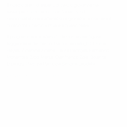
Il nostro team di esperti di calcio giovanile ha
sviluppato i contenuti con l'obiettivo di
responsabilizzare allenatori e giocatori e colmare il
divario tra il calcio virtuale e quello reale.
Il programma è sostenuto da numerose figure
leggendarie del calcio, tra cui: Ian Wright, Emma
Hayes, Zinédine Zidane, Laura Georges, Fernando
Morientes, Zico, Marta, Gianfranco Zola, Bixente
Lizarazu, Patrizia Panico e Simone Laudehr
EA Sports x UEFA Grassroots