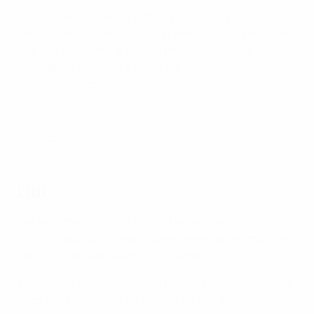
I corsi gratuiti, aperti a tutti, sono finalizzati al
conseguimento del nuovo diploma UEFA C e prevedono
una combinazione di attività online e pratiche, in cui
l'allenatore si cimenta in compiti concreti legati agli
argomenti trattati nei corsi.
Il nuovo Diploma UEFA C per allenatori di calcio di base
La piattaforma iCoachKids
Lidl
Lidl sostiene il calcio di base e i programmi scolastici in
tutta Europa, utilizzando questo sport per promuovere
stili di vita più sani e attivi tra i bambini.
Al centro di questa collaborazione c'è l'iniziativa "UEFA
Football in Schools", che aiuta i bambini a mantenersi