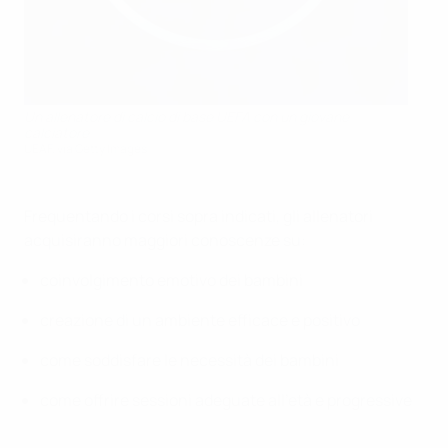
Un allenatore di calcio di base UEFA con un giovane
calciatore
UEAF. via Getty Images
Frequentando i corsi sopra indicati, gli allenatori
acquisiranno maggiori conoscenze su:
coinvolgimento emotivo dei bambini
creazione di un ambiente efficace e positivo
come soddisfare le necessità dei bambini
come offrire sessioni adeguate all'età e progressive