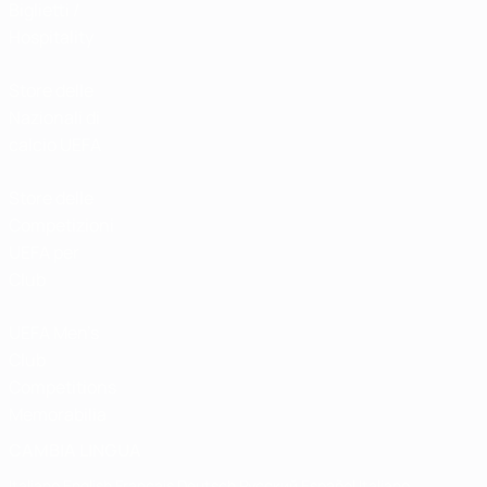
Biglietti /
Hospitality
Store delle
Nazionali di
calcio UEFA
Store delle
Competizioni
UEFA per
Club
UEFA Men's
Club
Competitions
Memorabilia
CAMBIA LINGUA
Italiano
English
Français
Deutsch
Русский
Español
Italiano