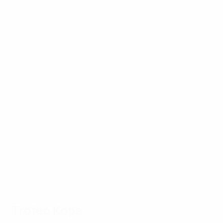
Aitana Bonmati e Lionel Messi hanno vinto il Pallone d'Oro
nel 2023
L'EQUIPE
Trofeo Kopa