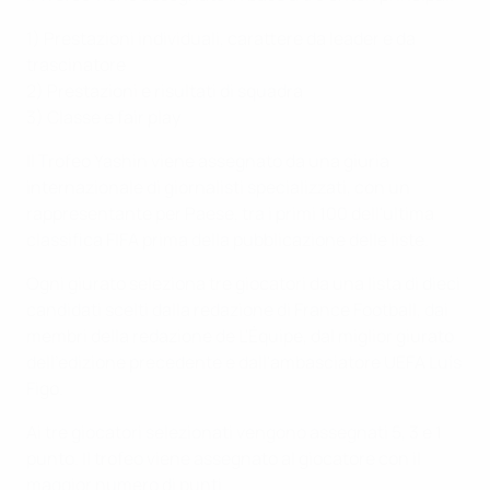
1) Prestazioni individuali, carattere da leader e da
trascinatore
2) Prestazioni e risultati di squadra
3) Classe e fair play
Il Trofeo Yashin viene assegnato da una giuria
internazionale di giornalisti specializzati, con un
rappresentante per Paese, tra i primi 100 dell'ultima
classifica FIFA prima della pubblicazione delle liste.
Ogni giurato seleziona tre giocatori da una lista di dieci
candidati scelti dalla redazione di France Football, dai
membri della redazione de L'Équipe, dal miglior giurato
dell'edizione precedente e dall'ambasciatore UEFA Luís
Figo.
Ai tre giocatori selezionati vengono assegnati 5, 3 e 1
punto. Il trofeo viene assegnato al giocatore con il
maggior numero di punti.