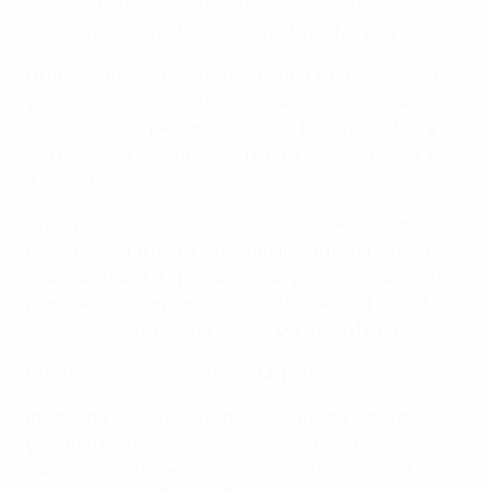
gioco, i titoli vinti, le vittorie memorabili, i risultati
superiori alle aspettative, il rispetto e il fair play.
I trofei sono assegnati da una giuria internazionale di
giornalisti specializzati insieme alla giuria del Pallone
d'Oro maschile per il miglior club a livello maschile e
alla giuria del Pallone d'Oro femminile per il miglior club
a livello femminile.
Ogni giurato seleziona un club da un elenco stabilito
dalla redazione di France Football, dai membri della
redazione de L'Équipe, dal miglior giurato dell'edizione
precedente e dagli ambasciatori UEFA Luís Figo per il
club maschile e Nadine Kessler per il club femminile.
Il trofeo viene assegnato al club più scelto.
In caso di parità, i club sono separati dal numero di
giocatori nominati nelle liste del Pallone d'Oro.
Qualsiasi controversia è demandata e decisa dal