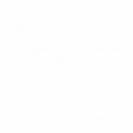
capacità tattiche, la capacità di far rendere al massimo
i propri giocatori, di far emergere giovani talenti e di
raggiungere obiettivi realistici superiori alle
aspettative, senza mai perdere di vista valori come
rispetto e fair play.
I trofei sono assegnati da una giuria internazionale di
giornalisti specializzati, insieme alla giuria del Pallone
d'Oro maschile per il miglior allenatore a livello
maschile e alla giuria del Pallone d'Oro femminile per lo
stesso premio a livello femminile.
Ogni giurato seleziona due allenatori in ordine
decrescente di merito da una lista precedentemente
stilata dalla redazione di France Football, dai membri
della redazione de L'Équipe, dal miglior giurato
dell'edizione precedente e dagli ambasciatori UEFA
Luís Figo per l'allenatore di una squadra maschile e
Nadine Kessler per l'allenatore di una squadra
femminile.