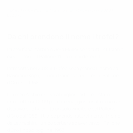
Il Manchester City è il Club maschile dell'anno per il 2023
L'EQUIPE
Da chi prendono il nome i trofei?
I trofei Kopa, Yashin e Gerd Müller sono tutti intitolati a
ex vincitori del Pallone d'Oro ormai deceduti.
Introdotto nel 2018, il Trofeo Kopa prende il nome da
Raymond Kopa, il primo francese a vincere il Pallone
d'Oro, nel 1958.
Il Trofeo Yashin che va al miglior portiere è stato
introdotto nel 2019 per dare maggiore risalto a un ruolo
decisivo che ha avuto un solo vincitore del Pallone
d'Oro dal 1956. Il trofeo prende naturalmente il nome
da Lev Yashin, l'unico portiere ad aver vinto il Pallone
d'Oro fino ad oggi, nel 1963.