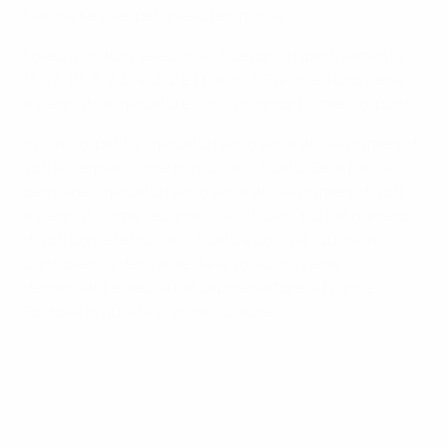
Nadine Kessler per quello femminile.
I dieci giocatori selezionati ricevono rispettivamente
15, 12, 10, 8, 7, 5, 4, 3, 2 e 1 punto. Il Pallone d'Oro viene
assegnato al giocatore con il maggior numero di punti.
In caso di parità, i giocatori sono separati dal numero di
voti assegnati come primo classificato. Se la parità
permane, i giocatori sono separati dal numero di voti
assegnati come secondo classificato, poi dal numero
di voti come terzo classificato e così via. Qualsiasi
controversia derivante dalle votazioni viene
demandata e decisa dal caporedattore di France
Football in qualità di organizzatore.