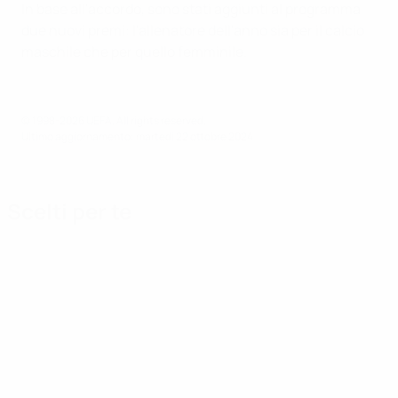
In base all'accordo, sono stati aggiunti al programma
due nuovi premi: l'allenatore dell'anno sia per il calcio
maschile che per quello femminile.
© 1998-2026 UEFA. All rights reserved.
Ultimo aggiornamento: martedì 22 ottobre 2024
Scelti per te