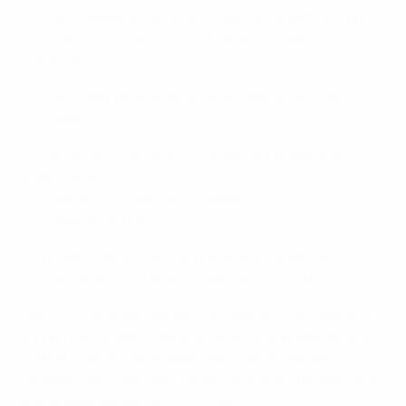
Il Trofeo Kopa premia il miglior giocatore sotto i 21 anni
al 31 luglio 2024, senza distinzione di campionato o
nazionalità.
Il Trofeo Kopa viene assegnato in base a tre criteri
principali:
1) Prestazioni individuali, carattere da leader e da
trascinatore
2) Prestazioni e risultati di squadra
3) Classe e fair play
Il vincitore viene scelto da una giuria composta
esclusivamente da vincitori del Pallone d'Oro.
Ogni vincitore del Pallone d'Oro seleziona tre giocatori
da una lista di dieci candidati scelti dalla redazione di
France Football, dai membri della redazione de
L'Équipe, dal miglior giurato dell'edizione precedente e
dall'ambasciatore UEFA Luís Figo.