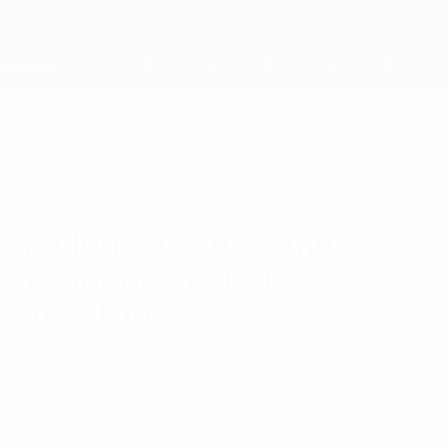
Passa
al
contenuto
principale
Home
Le nostre competizioni
Pallone d'Oro: come
vengono decisi i
vincitori?
martedì 22 ottobre 2024
Per il 2024, i prestigiosi Premi Pallone d'Oro
vengono assegnati in otto categorie.