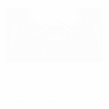
Il Pallone d'Oro è il riconoscimento più prestigioso che un
calciatore possa ricevere
L'EQUIPE
Per il 2024, il primo anno in cui il Pallone d'Oro® è co-
organizzato dalla UEFA e dal Groupe Amaury,
proprietario di France Football, i premi vengono votati
in otto categorie, a cui si aggiungono il Premio Gerd
Müller per il miglior marcatore dell'anno e il Premio
Socrates per l'impegno umanitario.