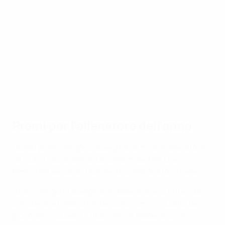
Emiliano Martínez ha vinto il Trofeo Yashin nel 2023
L'EQUIPE
Premi per l'allenatore dell'anno
Questi premi vengono assegnati al miglior allenatore
(di club o nazionale) sia a livello maschile che
femminile senza distinzione di campionato o Paese.
I trofei vengono assegnati in base a diversi criteri da
considerare nella loro interezza, come la qualità del
gioco della squadra, i titoli vinti, la leadership, le