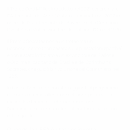
Il Trofeo Gerd Müller, introdotto nel 2021 per premiare
l'“Attaccante dell'Anno”, è stato rinominato nel 2022 in
onore dell'ex attaccante del Bayern e della Germania
Ovest, Gerd Müller, vincitore del Pallone d'Oro nel 1970.
Il Premio Socrates non è un trofeo ma un
riconoscimento (non basato sulle prestazioni sportive)
e non è stato intitolato a un ex vincitore del Pallone
d'Oro, ma al capitano del Brasile e del Corinthians,
Socrates, che guidò la rivoluzione del Corinthians nel
1983.
In base all'accordo, sono stati aggiunti al programma
due nuovi premi: l'allenatore dell'anno per il calcio
maschile e femminile, che riconosceranno
l'inestimabile contributo degli allenatori al successo
delle squadre.
Quando la UEFA è stata coinvolta