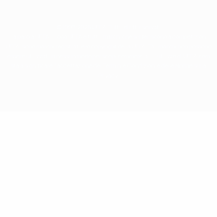
© 1998-2026 UEFA. Tutti i diritti riservati
La parola UEFA, il logo UEFA e tutti i marchi che si riferiscono a competizioni
UEFA, sono marchi registrati e/o copyright della UEFA. Tali marchi non possono
essere utilizzati in nessun modo per scopi commerciali. L'utilizzo di UEFA.com
sta a significare l'accettazione dei Termini e Condizioni e delle Norme sulla
Privacy.