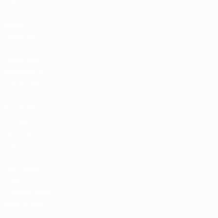
Classifiche
Biglietti /
Hospitality
Store delle
Nazionali di
calcio UEFA
Store delle
Competizioni
UEFA per
Club
UEFA Men's
Club
Competitions
Memorabilia