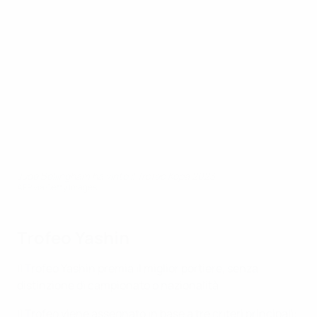
Jude Bellingham ha vinto il Trofeo Kopa 2023
AFP via Getty Images
Trofeo Yashin
Il Trofeo Yashin premia il miglior portiere, senza
distinzione di campionato o nazionalità.
Il Trofeo viene assegnato in base a tre criteri principali: