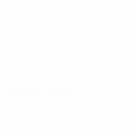
Ai due allenatori selezionati vengono assegnati 2 e 1
punto. Il trofeo viene assegnato all'allenatore con il
maggior numero di punti.
In caso di parità, gli allenatori sono separati dal numero
di voti ricevuti come primo classificato. Qualsiasi
controversia viene demandata e decisa dal
caporedattore di France Football in qualità di
organizzatore.
Premi club dell'anno
Questi trofei premiano i migliori club maschili e
femminili, senza distinzione di campionato.
Vengono assegnati in base a diversi criteri da
considerare nella loro interezza, come la qualità del