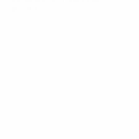
caporedattore di France Football in qualità di
organizzatore.