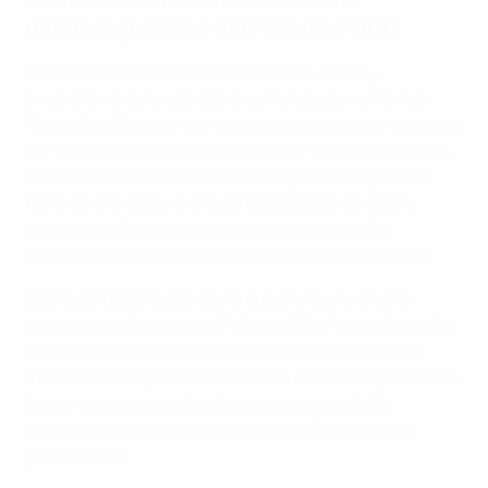
nell'assegnazione del Pallone d'Oro?
Il 3 novembre 2023 la UEFA e Groupe Amaury,
proprietario delle società di comunicazione France
Football e L'Équipe, hanno annunciato una partnership
per co-organizzare il Pallone d'Oro® a partire dal 2024
.
La collaborazione tra UEFA e Groupe Amaury mira a
rafforzare la statura e la portata globale dei premi,
promuovendo al contempo un senso di unità e
collaborazione all'interno della comunità calcistica.
Come parte dell'accordo, Groupe Amaury rimane
proprietario del marchio Pallone d'Oro® e continuerà a
supervisionare il sistema di votazione, che rimarrà
invariato e indipendente. La UEFA mette a disposizione
la sua esperienza calcistica, promuove i diritti
commerciali globali e organizza il galà annuale di
premiazione.