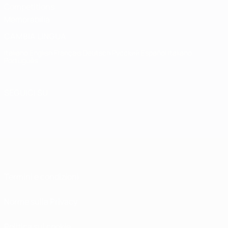
Competitions
Memorabilia
CAMBIA LINGUA
Italiano
English
Français
Deutsch
Русский
Español
Italiano
Português
SEGUICI SU
Termini e condizioni
Norme sulla Privacy
Politica sui cookie