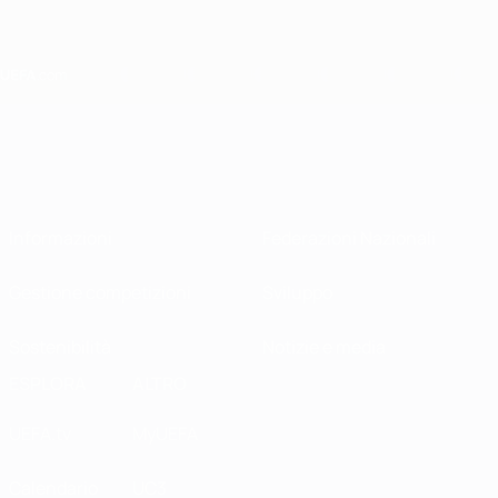
Passa
al
contenuto
principale
Home
Informazioni
Federazioni Nazionali
Gestione competizioni
Sviluppo
Sostenibilità
Notizie e media
ESPLORA
ALTRO
UEFA.tv
MyUEFA
Calendario
UC3