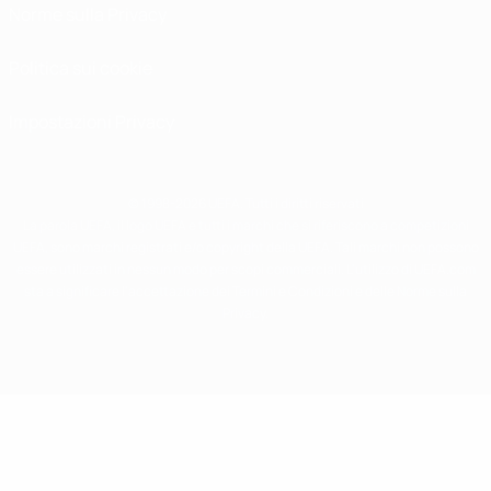
Norme sulla Privacy
Politica sui cookie
Impostazioni Privacy
© 1998-2026 UEFA. Tutti i diritti riservati
La parola UEFA, il logo UEFA e tutti i marchi che si riferiscono a competizioni
UEFA, sono marchi registrati e/o copyright della UEFA. Tali marchi non possono
essere utilizzati in nessun modo per scopi commerciali. L'utilizzo di UEFA.com
sta a significare l'accettazione dei Termini e Condizioni e delle Norme sulla
Privacy.