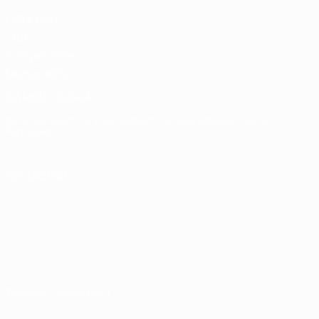
UEFA Men's
Club
Competitions
Memorabilia
CAMBIA LINGUA
Italiano
English
Français
Deutsch
Русский
Español
Italiano
Português
SEGUICI SU
Termini e condizioni