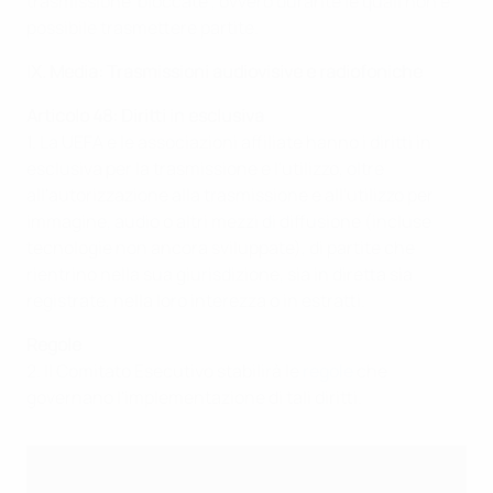
trasmissione 'bloccate', ovvero durante le quali non è
possibile trasmettere partite.
IX. Media:
Trasmissioni audiovisive e radiofoniche
Articolo 48:
Diritti in esclusiva
1. La UEFA e le associazioni affiliate hanno i diritti in
esclusiva per la trasmissione e l'utilizzo, oltre
all'autorizzazione alla trasmissione e all'utilizzo per
immagine, audio o altri mezzi di diffusione (incluse
tecnologie non ancora sviluppate), di partite che
rientrino nella sua giurisdizione, sia in diretta sia
registrate, nella loro interezza o in estratti.
Regole
2. Il Comitato Esecutivo stabilirà le
regole
che
governano l'implementazione di tali diritti.
Articolo 48.2
Implementazione regolamenti (Articolo 3)