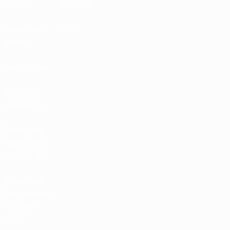
UEFA.tv
MyUEFA
Calendario
UC3
partite
Classifiche
Biglietti /
Hospitality
Store delle
Nazionali di
calcio UEFA
Store delle
Competizioni
UEFA per
Club