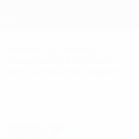
Passa
al
contenuto
principale
Home
Come lavoriamo
Stabiliti gli orari di
trasmissione 'bloccati'
per la prossima stagione
Le attuali regolamentazioni sulle
trasmissioni audiovisive e radiofoniche
delle federazioni affiliate alla UEFA.