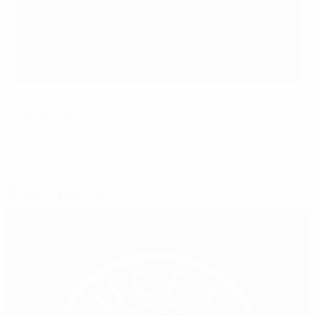
Decisione sugli orari bloccati dalle federazioni
nazionali
Stagione 2016/17 – orari CET
Federazione
Sabato
Domenica
Montenegro
Scelti per te