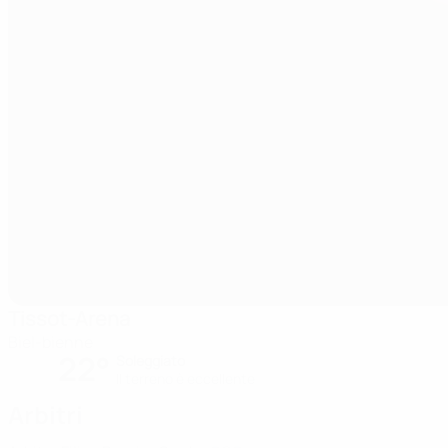
Tissot-Arena
Biel-bienne
22°
Soleggiato
Il terreno è eccellente
Arbitri