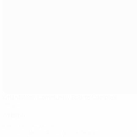
Kirkintilloch Community Sports Complex
Glasgow
Arbitri
Arbitro
Karoline Wacker
GER
Assistente arbitrale
Jessica Bergmann
GER
Bia