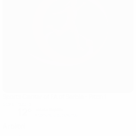
Sports Center of FA of Serbia - Pitch 1
Stara Pazova
12°
serata limpida
Il terreno è eccellente
Arbitri