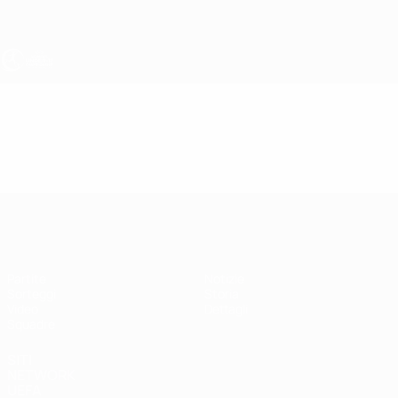
Passa
al
contenuto
principale
UEFA Under 17 Femminile
Video
Highlights
UEFA Under 17 Femminile
Partite
Notizie
Sorteggi
Storia
Video
Dettagli
Squadre
SITI
NETWORK
UEFA