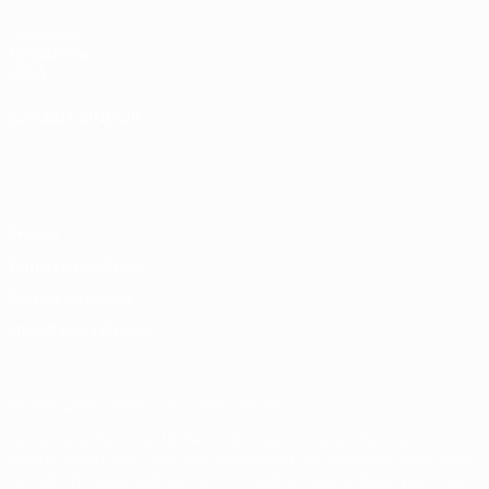
UEFA.com
Fondazione
UEFA
CAMBIA LINGUA
Italiano
English
Français
Deutsch
Русский
Español
Italiano
Português
Privacy
Termini e condizioni
Politica sui cookie
Impostazioni Privacy
© 1998-2026 UEFA. Tutti i diritti riservati
La parola UEFA, il logo UEFA e tutti i marchi che si riferiscono a
competizioni UEFA, sono marchi registrati e/o copyright della UEFA.
Tali marchi non possono essere utilizzati in nessun modo per scopi