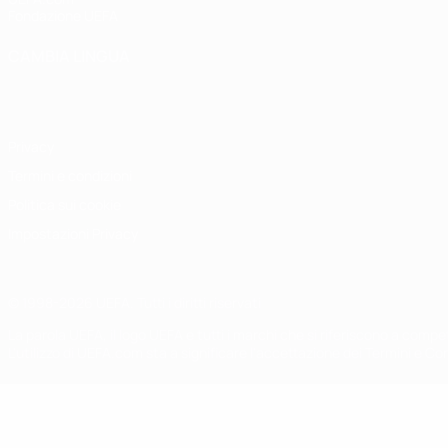
Fondazione UEFA
CAMBIA LINGUA
Italiano
English
Français
Deutsch
Русский
Español
Italiano
P
Privacy
Termini e condizioni
Politica sui cookie
Impostazioni Privacy
© 1998-2026 UEFA. Tutti i diritti riservati
La parola UEFA, il logo UEFA e tutti i marchi che si riferiscono a com
L'utilizzo di UEFA.com sta a significare l'accettazione dei Termini e Co