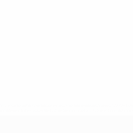
efa.com/insideuefa/mediaservices/mediareleases/news/0272-
ionali-e-club-russi-da-tutte-le-competi/'>Altre informazioni