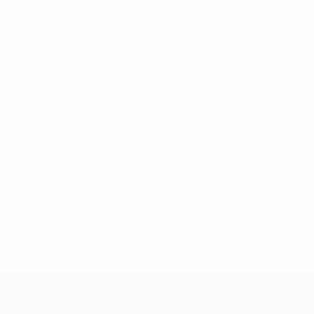
* Sospesa fino a nuovo avviso. <a href='https://it.u
naz
UEFA Under 17 Femminile