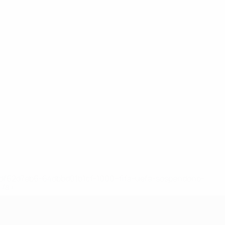
148df62d7eb6-64dbbd01b1cf-1000--fifa-uefa-sospendono-
</a>