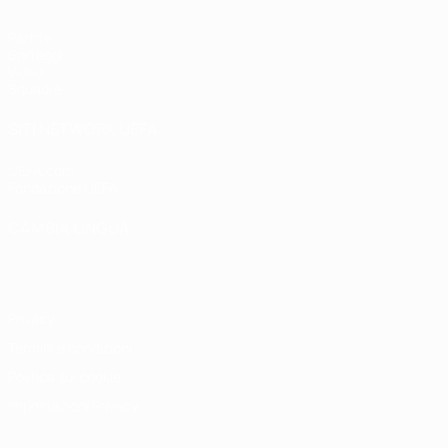
Partite
Sorteggi
Video
Squadre
SITI NETWORK UEFA
UEFA.com
Fondazione UEFA
CAMBIA LINGUA
Italiano
English
Français
Deutsch
Русский
Español
Italiano
P
Privacy
Termini e condizioni
Politica sui cookie
Impostazioni Privacy