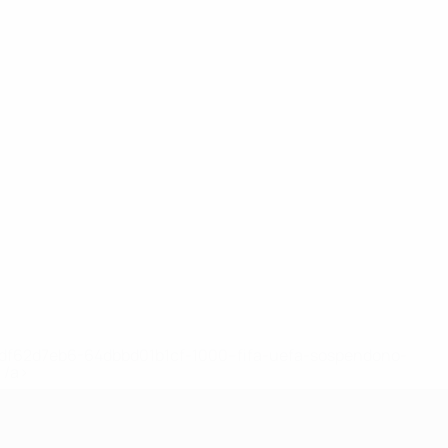
148df62d7eb6-64dbbd01b1cf-1000--fifa-uefa-sospendono-
</a>