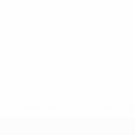
* Sospesa fino a nuovo avviso. <a href='https://it.u
naz
UEFA Under 17 Femminile