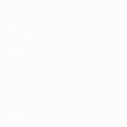
Partite
Sorteggi
Video
Squadre
SITI NETWORK UEFA
UEFA.com
Fondazione UEFA
CAMBIA LINGUA
Italiano
English
Français
Deutsch
Русский
Español
Italiano
P
Privacy
Termini e condizioni
Politica sui cookie
Impostazioni Privacy