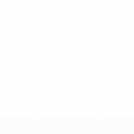
efa.com/insideuefa/mediaservices/mediareleases/news/0272-
ionali-e-club-russi-da-tutte-le-competi/'>Altre informazioni