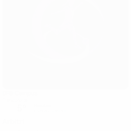
DFB-Campus
Francoforte
5°
Nuvoloso
Il terreno è asciutto
Arbitri