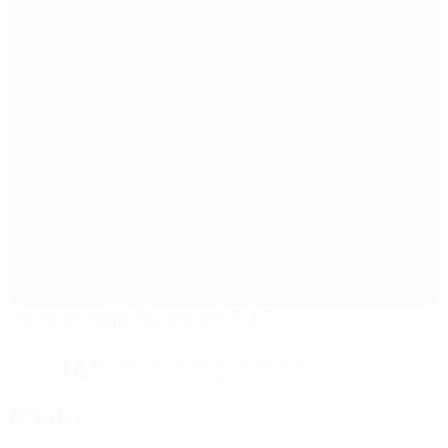
Gemeentelijk Sportpark S.J.C.
Noordwijk
14°
Serata parzialmente nuvolosa
Il terreno è eccellente
Arbitri