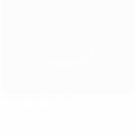
Estádio João Soares Vieira
Braga
17°
Pioggia
Il terreno è umido
Arbitri