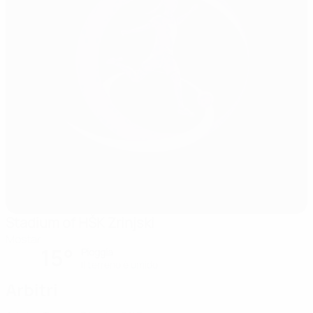
Stadium of HŠK Zrinjski
Mostar
15°
Pioggia
Il terreno è umido
Arbitri