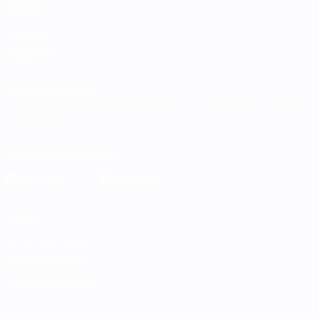
ANCHE
UEFA.com
Fondazione
UEFA
CAMBIA LINGUA
Italiano
English
Français
Deutsch
Русский
Español
Italiano
Português
Scarica l'app ufficiale
Privacy
Termini e condizioni
Politica sui cookie
Impostazioni Privacy