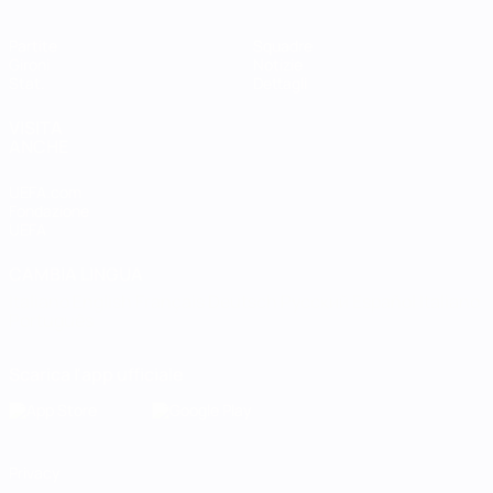
Partite
Squadre
Gironi
Notizie
Stat.
Dettagli
VISITA
ANCHE
UEFA.com
Fondazione
UEFA
CAMBIA LINGUA
Italiano
English
Français
Deutsch
Русский
Español
Italiano
Português
Scarica l'app ufficiale
Privacy