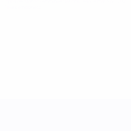
Coppa del Mondo Femminile Nations League
mar 3 giu 2025
· Fase campionato
UEFA Women's Nations League