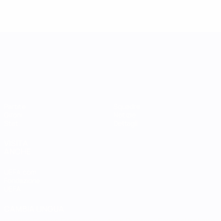
UEFA Women's Nations League
Partite
Squadre
Gironi
Notizie
Stat.
Dettagli
VISITA
ANCHE
UEFA.com
Fondazione
UEFA
CAMBIA LINGUA