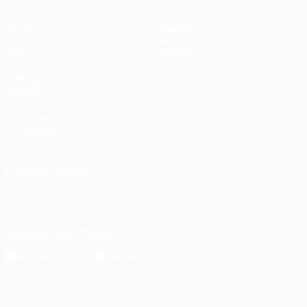
Partite
Squadre
Gironi
Notizie
Stat.
Dettagli
VISITA
ANCHE
UEFA.com
Fondazione
UEFA
CAMBIA LINGUA
Italiano
English
Français
Deutsch
Русский
Español
Italiano
Português
Scarica l'app ufficiale
Privacy