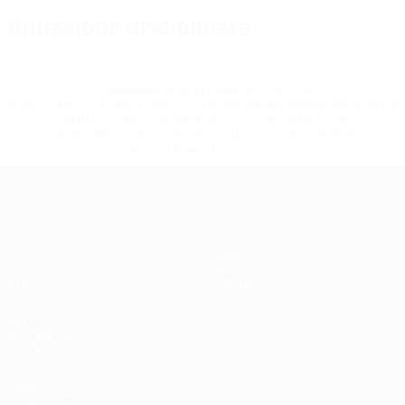
Situazione disciplinare
* Sospesa fino a nuovo avviso. <a
href='https://it.uefa.com/insideuefa/mediaservices/media
148df62d7eb6-64dbbd01b1cf-1000--fifa-uefa-
sospendono-nazionali-e-club-russi-da-tutte-le-
competi/'>Altre informazioni</a>
UEFA Women's Futsal EURO
Partite
Squadre
Gironi
Notizie
Stat.
Dettagli
SITI
NETWORK
UEFA
UEFA.com
Fondazione