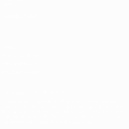
UEFA
CAMBIA LINGUA
Italiano
English
Français
Deutsch
Русский
Español
Italiano
Português
Privacy
Termini e condizioni
Politica sui cookie
Impostazioni Privacy
© 1998-2026 UEFA. Tutti i diritti riservati
La parola UEFA, il logo UEFA e tutti i marchi che si riferiscono a
competizioni UEFA, sono marchi registrati e/o copyright della UEFA.
Tali marchi non possono essere utilizzati in nessun modo per scopi
commerciali. L'utilizzo di UEFA.com sta a significare l'accettazione
dei Termini e Condizioni e delle Norme sulla Privacy.