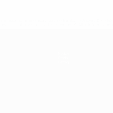
efa.com/insideuefa/mediaservices/mediareleases/news/0272-
ionali-e-club-russi-da-tutte-le-competi/'>Altre informazioni
Notizie
Storia
Dettagli
ortuguês