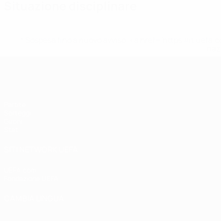
Situazione disciplinare
* Sospesa fino a nuovo avviso. <a href='https://it.u
naz
UEFA Women's Futsal EURO
Partite
Sorteggi
Gironi
Stat.
SITI NETWORK UEFA
UEFA.com
Fondazione UEFA
CAMBIA LINGUA
Italiano
English
Français
Deutsch
Русский
Español
Italiano
P